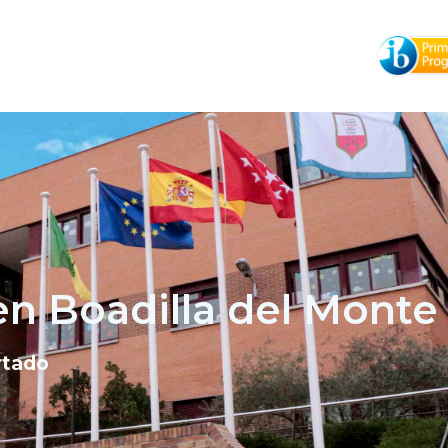
n Boadilla del Monte
rtado