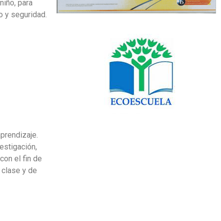
niño, para
o y seguridad.
aprendizaje.
estigación,
Contacta con nosotros sin
on el fin de
compromiso
 clase y de
91 632 96 53
INFO@CASVIBOADILLA.ES