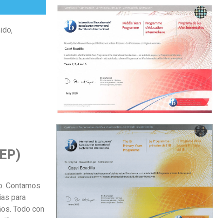
ido,
PEP)
go. Contamos
ias para
ños. Todo con