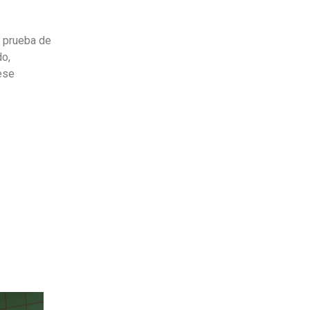
a prueba de
do,
ese