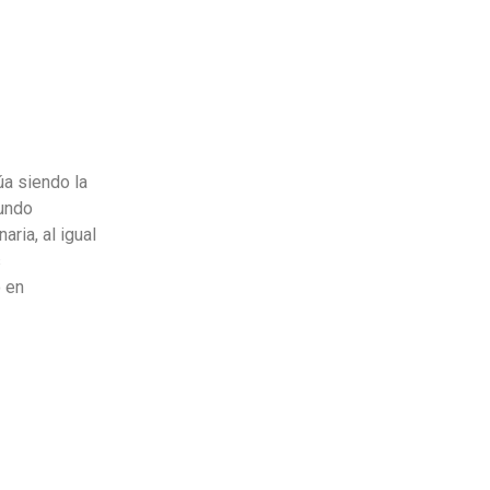
¿TE LLAMAMOS?
úa siendo la
mundo
ria, al igual
s
o en